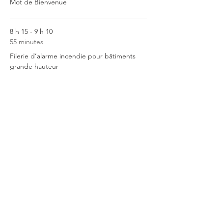
Mot de Bienvenue
8 h 15 - 9 h 10
55 minutes
Filerie d’alarme incendie pour bâtiments
grande hauteur
Tout voir
15 autres éléments disponibles
Billets
Vente expirée
Type de billet
" La Complète"